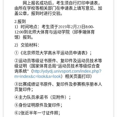
网上报名成功后，考生须自行打印申请表，
由所在学校等相关部门在申请表上填写意见、加
盖公章，报到时进行交验。
2.报到
1）时间地点：
考生须于
2019年2月23
日
8
:00-
12:00到北师大体育与运动学院（邱季端体育
馆）报到。
2）交验材料：
①《北京师范大学高水平运动员申请表》；
②运动员等级证书原件、复印件及
运动员技术等
级证明（国家体育总局“运动员技术等级综合查
询系统”（
http://ydydj.univsport.com/index.php?
m=index&c=look&a=look
）相关页面打印）
③比赛成绩证书原件、复印件及参赛秩序册本人
页复印件；
④主力队员承诺书（见附件）；
⑤身份证明原件及复印件；
⑥2张近半年一寸证件照；