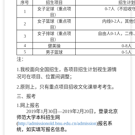
序号
招生项目
招生计
女子足球（重点项
0-7人（不招收
1
目）
女子篮球（重点项
内线0-2人，其他位
2
目）
女子排球（重点项
自由人0-1人，二传
3
目）
4
健美操
0-8人
5
男子篮球
0-5人
注：
1.我校面向全国招生，各项目招生计划视生源情
况可在项目、位置间调整；
2.原则上，只有重点项目招收文化课单考考生。
三、报考
1.网上报名
2019年1月30日—2019年2月20日
，登录北京
师范大学本科招生网
(
http://admissionold.bnu.edu.cn/admission
)报名系
统，如实填写报名信息。