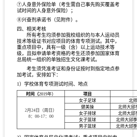
⑦人身意外保险单（考生需自己事先购买覆盖考
试时间的人身意外保险）；
⑧兴奋剂承诺书（见附件）。
四、相关考核
所有考生均须参加我校组织的与本人运动员
技术等级证书对应项目的体育专项测试。其中，
重点项目中，具有一级（含）以上运动技术等
级，且拟申请单考资格的考生还须参加国家体育
总局统一组织的单独招生文化课考试。
考生须凭准考证和身份证按时到指定地点参
加考试，安排如下：
1）学校体育专项测试时间、地点
时间（
2019年）
项目
女子足球
北
健美操
北师大邱
2月24日（周日）
女子排球
北师大邱
8：00-17：00
女子篮球
北师大邱
男子篮球
北师大邱